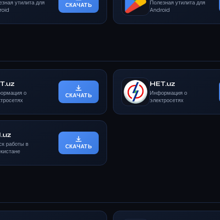
езная утилита для
Полезная утилита для
СКАЧАТЬ
roid
Android
T.uz
HET.uz
ормация о
Информация о
СКАЧАТЬ
ктросетях
электросетях
.uz
ск работы в
СКАЧАТЬ
екистане