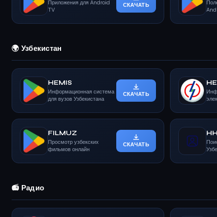
Приложения для Android
Пол
СКАЧАТЬ
TV
And
🌍 Узбекистан
HEMIS
HE
Информационная система
Инф
СКАЧАТЬ
для вузов Узбекистана
эле
FILMUZ
HH
Просмотр узбекских
Пои
СКАЧАТЬ
фильмов онлайн
Узб
📻 Радио