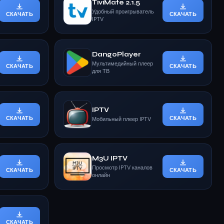
TiviMate 2.1.5
Удобный проигрыватель
СКАЧАТЬ
СКАЧАТЬ
IPTV
DangoPlayer
Мультимедийный плеер
СКАЧАТЬ
СКАЧАТЬ
для ТВ
IPTV
СКАЧАТЬ
СКАЧАТЬ
Мобильный плеер IPTV
M3U IPTV
Просмотр IPTV каналов
СКАЧАТЬ
СКАЧАТЬ
онлайн
СКАЧАТЬ