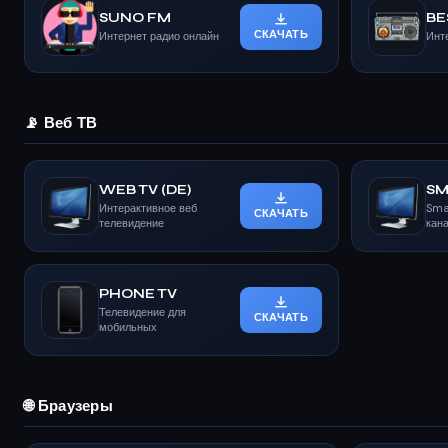
SUNO FM
BE
СКАЧАТЬ
Интернет радио онлайн
Инт
📡 Веб ТВ
WEB TV (DE)
SM
Интерактивное веб
Sma
СКАЧАТЬ
телевидение
кан
PHONE TV
Телевидение для
СКАЧАТЬ
мобильных
🌐 Браузеры